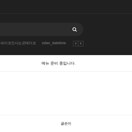
ri��파이코인사는곳테더코
sstwr_datetime
텔레@fundwash】♢리플코인판매위
메뉴 준비 중입니다.
글쓴이