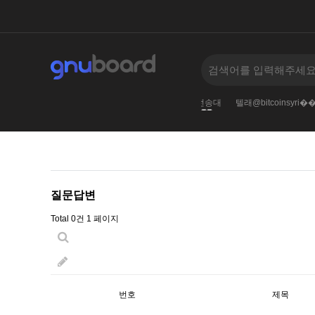
♢리플코인판매위챗페이
텔레@fundwash⟡▸암호화폐전송대
텔래@bitcoinsy
‹
›
질문답변
Total 0건
1 페이지
번호
제목