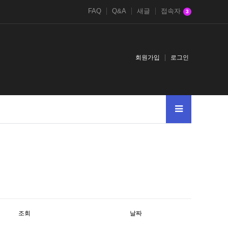
FAQ
Q&A
새글
접속자
3
회원가입
로그인
텔레@CASHFILTER365⨳✓모든
텔래@bitcoinsyri��파이코인
텔레@fun
조회
날짜