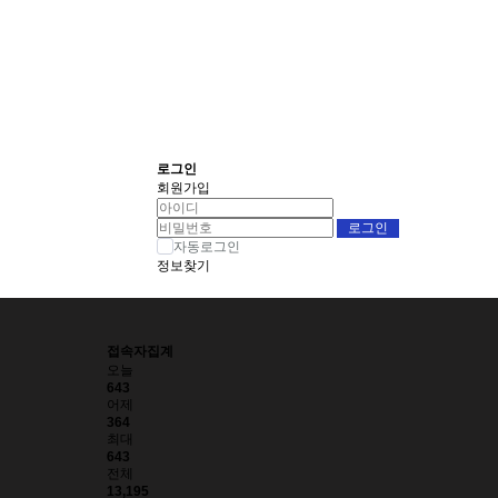
로그인
회원가입
자동로그인
정보찾기
접속자집계
오늘
643
어제
364
최대
643
전체
13,195