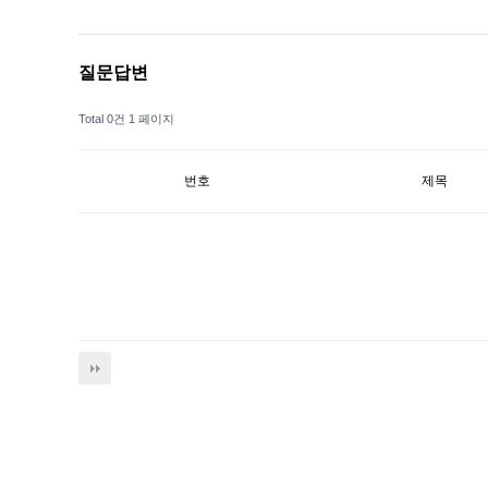
질문답변
Total 0건
1 페이지
번호
제목