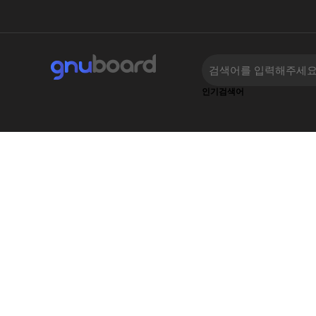
인기검색어
‹
›