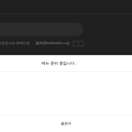
��파이코인사는곳테더코
텔레@fundwash⟡▸암호화폐전송대
텔레@CASHFILTE
메뉴 준비 중입니다.
글쓴이