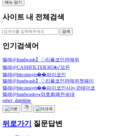
메뉴 닫기
사이트 내 전체검색
검색
인기검색어
텔레@fundwash】♢리플코인판매위
텔레@CASHFILTER365⨳✓모든
텔래@bitcoinsyri��파이코인
텔레@fundwash】♢리플코인판매위챗페이
텔래@bitcoinsyri��파이코인사는곳테더코
텔레@fundwash⟡▸암호화폐전송대
sstwr_datetime
뒤로가기
질문답변