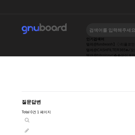
인기검색어
텔레@fundwash】♢리플코
텔레@CASHFILTER365⨳✓
텔래@bitcoinsyri��파이코
텔레@fundwash】♢리플
텔래@bitcoinsyri��파
텔레@fundwash⟡▸암호화폐
sstwr_datetime
질문답변
Total 0건
1 페이지