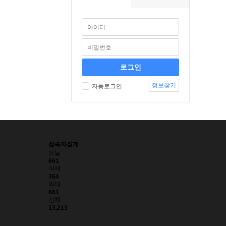
정보찾기
자동로그인
접속자집계
오늘
661
어제
364
최대
661
전체
13,213