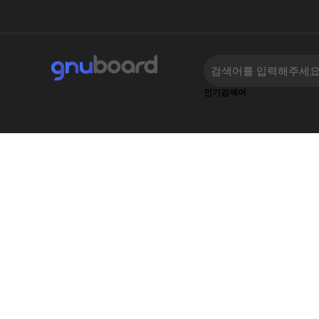
인기검색어
‹
›