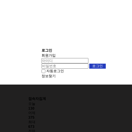
로그인
회원가입
자동로그인
정보찾기
접속자집계
오늘
130
어제
375
최대
673
전체